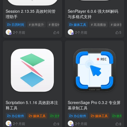
Session 2.13.35 高效时间管
SenPlayer 6.0.6 强大8K解码
理助手
与多格式支持
日历时间
# 效率提升
# 番茄钟
# 时间追踪
媒体工具
# 高清播放
# 媒体管理
2个月前
2个月前
6
5
Scriptation 5.1.16 高效剧本注
ScreenSage Pro 0.3.2 专业屏
释工具
幕录制工具
办公软件
媒体工具
文件管理
# 注释工具
办公软件
# 剧本管理
媒体工具
# 制作软件
效率工
2个月前
2个月前
9
8