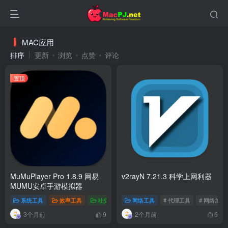
MAC应用
排序
更新
浏览
点赞
评论
置顶
MuMuPlayer Pro 1.8.9 网易
v2rayN 7.21.3 科学上网利器
MUMU安卓手游模拟器
系统工具
效率工具
社交聊天
网络工具
专享资源
# 代理工具
# 屏幕录制
# 网络加速
# 虚拟机
3个月前
2个月前
9
6