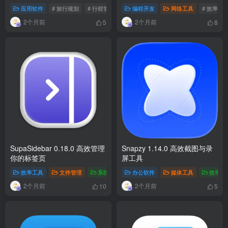
应用软件
# 旅行规划
# 行程管理
# 费用跟踪
编程开发
网络工具
# 效率提
2个月前
2个月前
5
8
SupaSidebar 0.18.0 高效管理
Snapzy 1.14.0 高效截图与录
你的标签页
屏工具
效率工具
文件管理
系统工具
# 标签管理
办公软件
# 快捷键
媒体工具
# 侧边栏
效率工
2个月前
2个月前
10
5