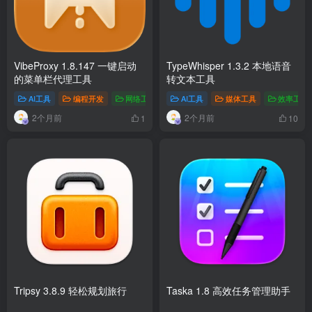
VibeProxy 1.8.147 一键启动
TypeWhisper 1.3.2 本地语音
的菜单栏代理工具
转文本工具
AI工具
编程开发
网络工具
# 状态监控
AI工具
# 菜单代理
媒体工具
# AI接入
效率工具
2个月前
2个月前
1
10
Tripsy 3.8.9 轻松规划旅行
Taska 1.8 高效任务管理助手