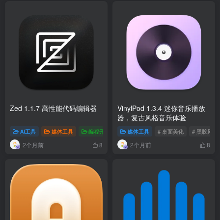
Zed 1.1.7 高性能代码编辑器
VinylPod 1.3.4 迷你音乐播放
器，复古风格音乐体验
AI工具
媒体工具
编程开发
# 代码编辑
媒体工具
# 多光标
# 桌面美化
# AI协作
# 黑胶风格
2个月前
2个月前
8
8