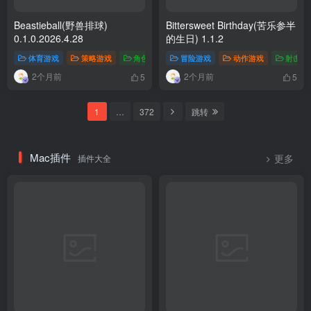
Beastieball(野兽排球)
Bittersweet Birthday(苦乐参半
0.1.0.2026.4.28
的生日) 1.1.2
体育游戏
策略游戏
角色扮演
冒险游戏
英语游戏
动作游戏
射击游
2个月前
2个月前
5
5
1
…
372
跳转
Mac插件
插件大全
更多