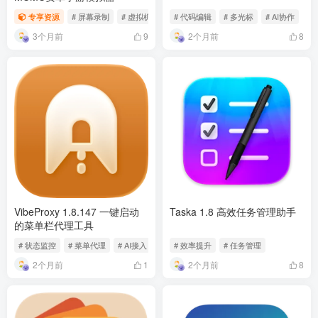
专享资源
# 屏幕录制
# 虚拟机
# 模拟器
# 代码编辑
# 多光标
# AI协作
3个月前
2个月前
9
8
VibeProxy 1.8.147 一键启动
Taska 1.8 高效任务管理助手
的菜单栏代理工具
# 状态监控
# 菜单代理
# AI接入
# 效率提升
# 任务管理
2个月前
2个月前
1
8