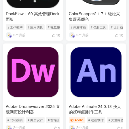
DockFlow 1.69 高效管理Dock
ColorSnapper2 1.7.1 轻松采
面板
集屏幕颜色
# 工作效率
# 应用切换
# 视觉整理
# 开发辅助
# 色彩工具
# 设计助手
2个月前
2个月前
10
10
Adobe Dreamweaver 2025 直
Adobe Animate 24.0.13 强大
观网页设计利器
的2D动画制作工具
# 代码编辑
# 网页设计
# 前端开发
Adobe
# 动画制作
# 矢量绘图
2个月前
2个月前
9
2