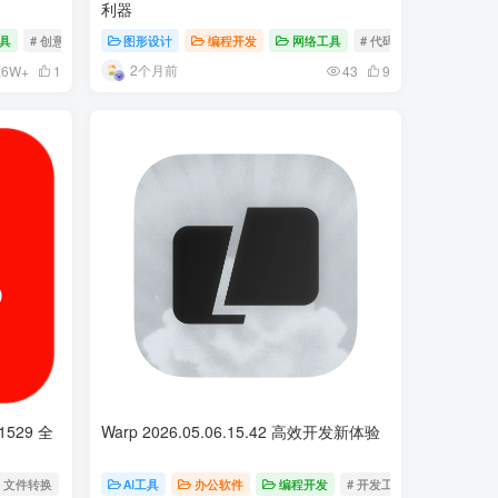
利器
具
# 创意工具
# 矢量绘图
图形设计
# 设计软件
编程开发
网络工具
# 代码编辑
# 网页设计
2个月前
.6W+
1
43
9
21529 全
Warp 2026.05.06.15.42 高效开发新体验
# 文件转换
AI工具
办公软件
编程开发
# 开发工具
# AI助手