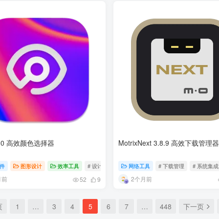
1.7.0 高效颜色选择器
MotrixNext 3.8.9 高效下载管理器
理
件
# 文件搜索
图形设计
效率工具
# 设计辅助
# 开源工具
网络工具
# 颜色选择
# 下载管理
# 系统集成
月前
2个月前
52
9
页
1
…
3
4
5
6
7
…
448
下一页