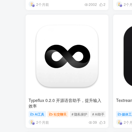
2个月前
2个
2002
2
Typeflux 0.2.0 开源语音助手，提升输入
Textre
效率
AI工具
社交聊天
# 隐私保护
# AI助手
# 语音输入
媒体工
2个月前
2个
39
3