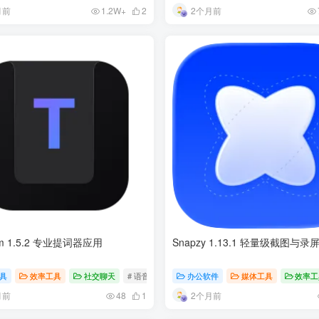
月前
2个月前
1.2W+
2
am 1.5.2 专业提词器应用
Snapzy 1.13.1 轻量级截图与录
具
效率工具
社交聊天
# 语音识别
# 提词工具
办公软件
# 多屏显示
媒体工具
效率工
月前
2个月前
48
1