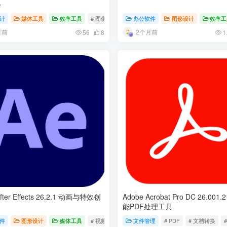
器
计
媒体工具
效率工具
# 图像处理
# 照片编辑
办公软件
# 视觉创作
图形设计
效率工
月前
2个月前
56
8
1
fter Effects 26.2.1 动画与特效创
Adobe Acrobat Pro DC 26.001.
能PDF处理工具
件
# 矢量绘图
图形设计
# Adobe
媒体工具
# 视频编辑
# 动画设计
文件管理
# 视觉效果
# PDF
# 文档转换