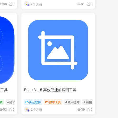
2个月前
7938
8
31
6
屏工具
Snap 3.1.5 高效便捷的截图工具
具
# 隐私保护
# 屏幕捕捉
办公软件
# 文字识别
效率工具
# 效率提升
# 截图工具
# 办公助手
2个月前
52
5
39
6