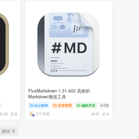
FluxMarkdown 1.31.402 高效的
Markdown预览工具
办公软件
文件管理
编程开发
# 代码高亮
# 文档查看
2个月前
30
8
51
4
跳转