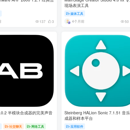
现场表演工具
具
媒体工具
前
4个月前
137
3
50
h 6.0.2 半模块合成器的完美声音
Steinberg HALion Sonic 7.1.51 音
成器和样本平台
具
社交聊天
网络工具
应用软件