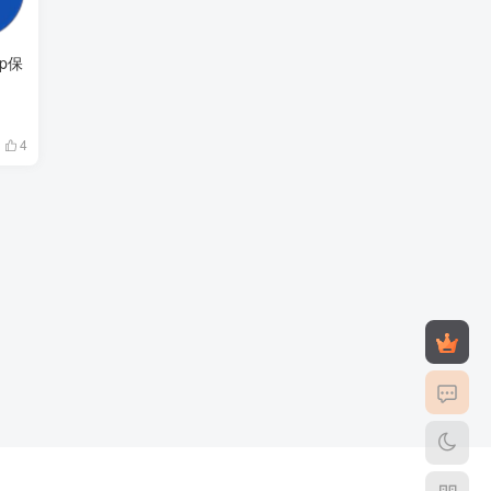
mp保
4