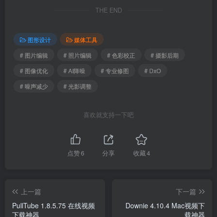
THE END
图形设计
媒体工具
# 图片编辑
# 照片编辑
# 色彩校正
# 摄影后期
# 图像优化
# AI降噪
# 专业修图
# DxO
# 噪声减少
# 光影调整
喜欢就支持一下吧
点赞
6
分享
收藏
4
上一篇
下一篇
PullTube 1.8.5.75 在线视频
Downie 4.10.4 Mac视频下
下载神器
载神器