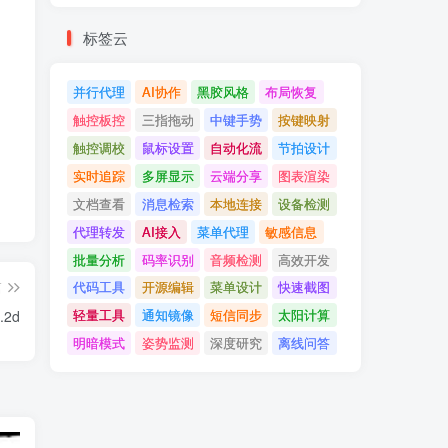
标签云
并行代理
AI协作
黑胶风格
布局恢复
触控板控
三指拖动
中键手势
按键映射
触控调校
鼠标设置
自动化流
节拍设计
实时追踪
多屏显示
云端分享
图表渲染
文档查看
消息检索
本地连接
设备检测
代理转发
AI接入
菜单代理
敏感信息
批量分析
码率识别
音频检测
高效开发
篇
代码工具
开源编辑
菜单设计
快速截图
轻量工具
通知镜像
短信同步
太阳计算
.2d
明暗模式
姿势监测
深度研究
离线问答