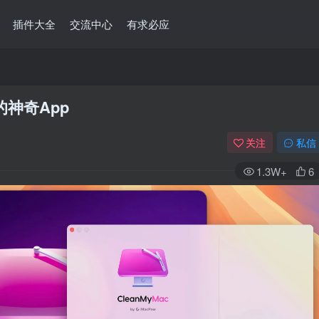
插件大全
交流中心
有求必应
而生的神奇App
关注
私信
1.3W+
6