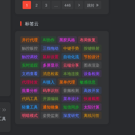
1
2
3
…
446
跳转
标签云
并行代理
AI协作
黑胶风格
布局恢复
触控板控
三指拖动
中键手势
按键映射
触控调校
鼠标设置
自动化流
节拍设计
实时追踪
多屏显示
云端分享
图表渲染
文档查看
消息检索
本地连接
设备检测
代理转发
AI接入
菜单代理
敏感信息
批量分析
码率识别
音频检测
高效开发
代码工具
开源编辑
菜单设计
快速截图
轻量工具
通知镜像
短信同步
太阳计算
篇
明暗模式
姿势监测
深度研究
离线问答
理工具