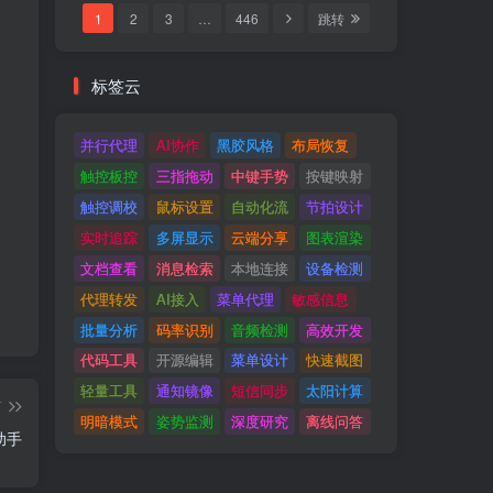
1
2
3
…
446
跳转
标签云
并行代理
AI协作
黑胶风格
布局恢复
触控板控
三指拖动
中键手势
按键映射
触控调校
鼠标设置
自动化流
节拍设计
实时追踪
多屏显示
云端分享
图表渲染
文档查看
消息检索
本地连接
设备检测
代理转发
AI接入
菜单代理
敏感信息
批量分析
码率识别
音频检测
高效开发
代码工具
开源编辑
菜单设计
快速截图
轻量工具
通知镜像
短信同步
太阳计算
篇
明暗模式
姿势监测
深度研究
离线问答
易助手