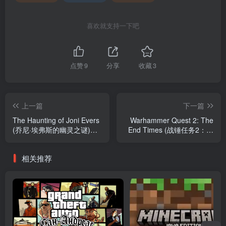
喜欢就支持一下吧
点赞
9
分享
收藏
3
上一篇
下一篇
The Haunting of Joni Evers
Warhammer Quest 2: The
(乔尼·埃弗斯的幽灵之谜)
End Times (战锤任务2：时
1.0.6
间终结) 2.40.21 (47488)
相关推荐