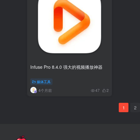
Infuse Pro 8.4.0 强大的视频播放神器
媒体工具
4个月前
47
2
1
2