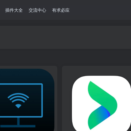
插件大全
交流中心
有求必应