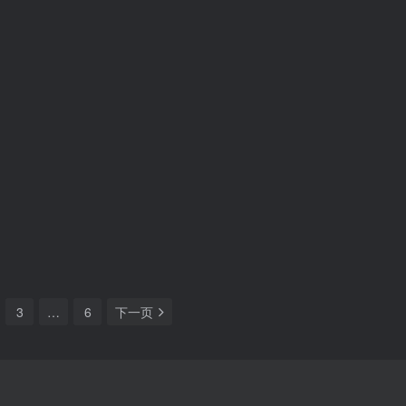
3
…
6
下一页