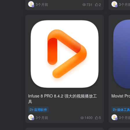
3个月前
3个月
731
2
Infuse 8 PRO 8.4.2 强大的视频播放工
Movist 
具
应用软件
媒体工
3个月前
3个月
1400
5